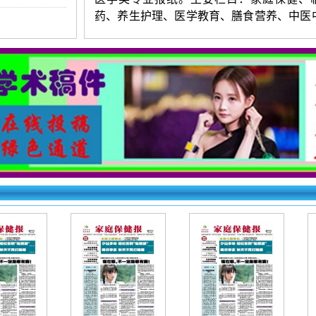
药、养生护理、医学教育、膳食营养、中医
时尚健康等。
《家庭保健报》投稿须知：
1.投稿要求：观点新颖，层次清楚，
练。字数以1500-4500字符为宜。署名不超
第一作者附简介（性别、出生年月、民族、
学历、职称、研究方向等）。来稿保证无抄
禁一稿多投。编辑有权对录用稿件进行适
（不同意者勿投）。
2.投稿方法：网站首页点击“在线投稿”
填写（作者姓名只填第一作者），上传word
档。投好在右上角查询，看到名字和编号为
看不到则为失败（注意：长题目填写时精简到
字以内）。初审录用稿件，加对接编辑Q时
请填写第一作者姓名（以便查找）。
《家庭保健报》【文章快速发表】投稿
下：