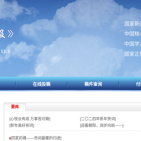
国家新
中国核
中国学
3-3
国家正
在线投稿
稿件查询
付
要闻
[心悦业有成 万事皆可期]
[二〇二四年新年贺词]
[新年美好祝词]
[迎着朝阳，阔步向前——]
[回家的路——世间最暖的归途
]