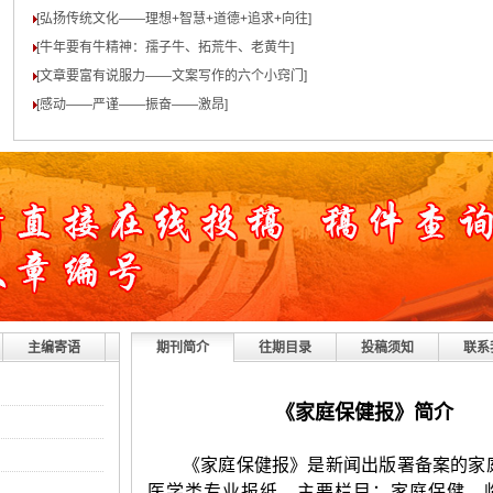
[弘扬传统文化——理想+智慧+道德+追求+向往
]
[牛年要有牛精神：孺子牛、拓荒牛、老黄牛
]
[文章要富有说服力——文案写作的六个小窍门
]
[感动——严谨——振奋——激昂
]
主编寄语
期刊简介
往期目录
投稿须知
联系
《家庭保健报》简介
《家庭保健报》是新闻出版署备案的家
医学类专业报纸。主要栏目：家庭保健、