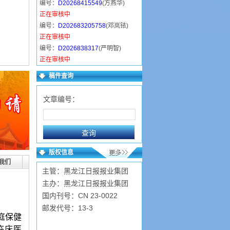
编号：
D20268415549
(方燕华)
正在审核中
编号：
D202683205758
(邓岚铱)
正在审核中
编号：
D2026838317
(严明智)
正在审核中
编号：
D20268111543
(严玉洁)
稿件查询
正在审核中
编号：
D202673115237
(赵德亮)
文章编号：
已录用
编号：
D2026730103441
(顾萍霞)
已录用
编号：
D2026730103423
(孙占先)
已录用
版权信息
编号：
D2026729231458
(江成)
我们
主管：黑龙江日报报业集团
已录用
主办：黑龙江日报报业集团
国内刊号：CN 23-0022
邮发代号：13-3
庭保健
临床医