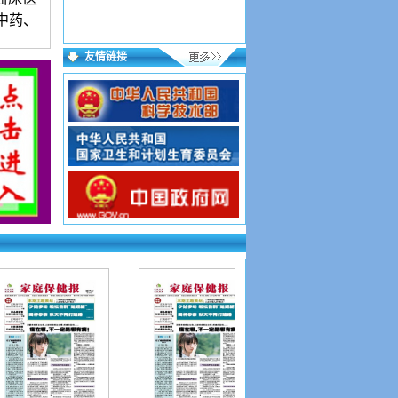
中药、
友情链接
语言简
过2人。
籍贯、
袭，严
当编删
，逐项
格式文
成功；
15个
，验证
网址如