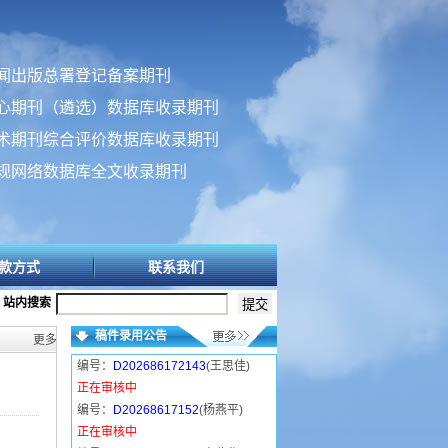
闻出版总署登记备案期刊
心期刊（遴选）数据库收录期刊
术期刊综合评价数据库收录期刊
规网络数据库全文收录期刊
款方式
联系我们
站内搜索
稿件录用公告
更多>>
编号：
D202686172143
(王思佳)
正在审核中
编号：
D20268617152
(杨燕平)
正在审核中